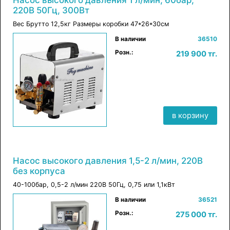
220В 50Гц, 300Вт
Вес Брутто 12,5кг Размеры коробки 47*26*30см
×
в корзину
В наличии
36510
Розн.:
219 900 тг.
в корзину
Насос высокого давления 1,5-2 л/мин, 220В
без корпуса
40-100бар, 0,5-2 л/мин 220В 50Гц, 0,75 или 1,1кВт
×
В наличии
36521
в корзину
Розн.:
275 000 тг.